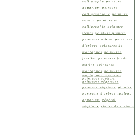
calligraphe
peinture
aquarium
peinture
calligraphique
peinture
coraux
peinture et
calligraphie
peinture
fleurs
peinture plantes
peintures arbres
peintures
d'arbres
peintures de
montagnes
peintures
feuilles
peintures fonds
marins
peintures
montagnes
peintures
montagnes chinoises
peintures rochers
peintures végétales
peinture végétaux
plantes
portraits d'arbres
tableau
aquarium
végétal
végétaux
études de rochers