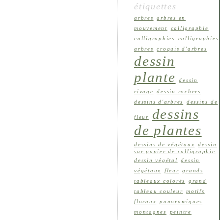
étiquettes
arbres
arbres en
mouvement
calligraphie
calligraphies
calligraphies
arbres
croquis d'arbres
dessin
plante
dessin
rivage
dessin rochers
dessins d'arbres
dessins de
dessins
fleur
de plantes
dessins de végétaux
dessin
sur papier de calligraphie
dessin végétal
dessin
végétaux
fleur
grands
tableaux colorés
grand
tableau couleur
motifs
floraux
panoramiques
montagnes
peintre