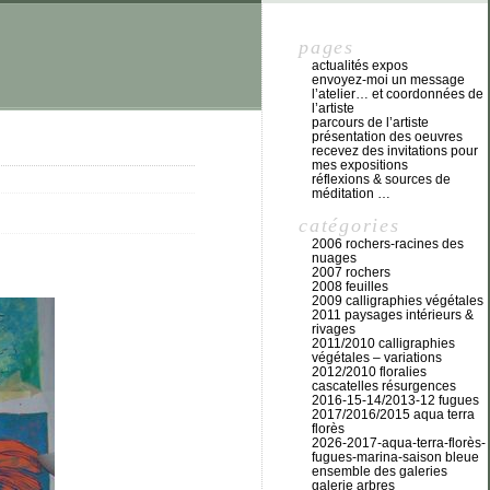
pages
actualités expos
envoyez-moi un message
l’atelier… et coordonnées de
l’artiste
parcours de l’artiste
présentation des oeuvres
recevez des invitations pour
mes expositions
réflexions & sources de
méditation …
catégories
2006 rochers-racines des
nuages
2007 rochers
2008 feuilles
2009 calligraphies végétales
2011 paysages intérieurs &
rivages
2011/2010 calligraphies
végétales – variations
2012/2010 floralies
cascatelles résurgences
2016-15-14/2013-12 fugues
2017/2016/2015 aqua terra
florès
2026-2017-aqua-terra-florès-
fugues-marina-saison bleue
ensemble des galeries
galerie arbres