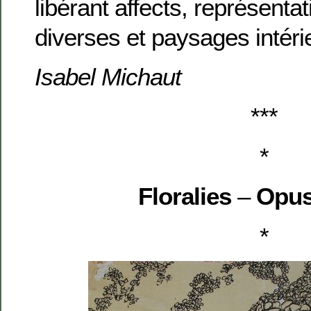
libérant affects, représenta
diverses et paysages intéri
Isabel Michaut
***
*
Floralies
–
Opus
*