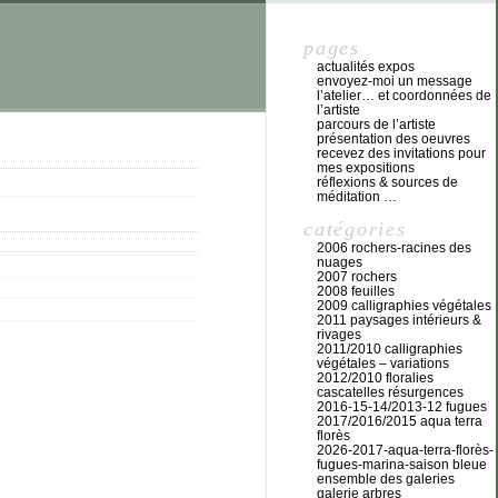
pages
actualités expos
envoyez-moi un message
l’atelier… et coordonnées de
l’artiste
parcours de l’artiste
présentation des oeuvres
recevez des invitations pour
mes expositions
réflexions & sources de
méditation …
catégories
2006 rochers-racines des
nuages
2007 rochers
2008 feuilles
2009 calligraphies végétales
2011 paysages intérieurs &
rivages
2011/2010 calligraphies
végétales – variations
2012/2010 floralies
cascatelles résurgences
2016-15-14/2013-12 fugues
2017/2016/2015 aqua terra
florès
2026-2017-aqua-terra-florès-
fugues-marina-saison bleue
ensemble des galeries
galerie arbres