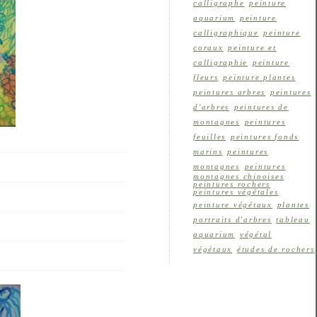
calligraphe
peinture
aquarium
peinture
calligraphique
peinture
coraux
peinture et
calligraphie
peinture
fleurs
peinture plantes
peintures arbres
peintures
d'arbres
peintures de
montagnes
peintures
feuilles
peintures fonds
marins
peintures
montagnes
peintures
montagnes chinoises
peintures rochers
peintures végétales
peinture végétaux
plantes
portraits d'arbres
tableau
aquarium
végétal
végétaux
études de rochers