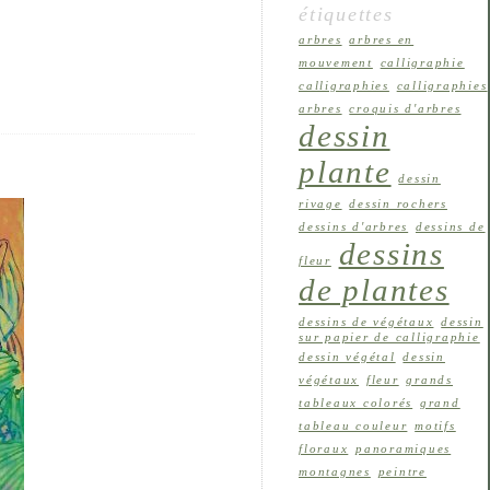
étiquettes
arbres
arbres en
mouvement
calligraphie
calligraphies
calligraphies
arbres
croquis d'arbres
dessin
plante
dessin
rivage
dessin rochers
dessins d'arbres
dessins de
dessins
fleur
de plantes
dessins de végétaux
dessin
sur papier de calligraphie
dessin végétal
dessin
végétaux
fleur
grands
tableaux colorés
grand
tableau couleur
motifs
floraux
panoramiques
montagnes
peintre